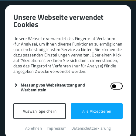
Unsere Webseite verwendet
Cookies
Unsere Webseite verwendet das Fingerprint Verfahren
(für Analyse), um Ihnen diverse Funktionen zu ermöglichen
und den bestmöglichsten Service zu bieten. Sie können die
dazu passenden Einstellungen verwalten. Über einen Klick
STELLENANGEBOT ONLINE MARKETING
auf “Akzeptieren”, erklären Sie sich damit einverstanden,
dass das Fingerprint Verfahren (nur für Analyse) für die
Online Marketing Manager
angegeben Zwecke verwendet werden.
SEA/SEO (m/w/d)
Messung von Websitenutzung und
Werbemitteln
in Voll- oder Teilzeit
Auswahl Speichern
Alle Akzeptieren
Ablehnen
Impressum
Datenschutzerklärung