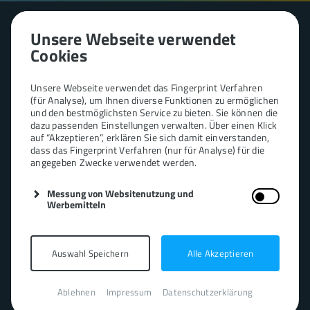
Unsere Webseite verwendet
Cookies
Unsere Webseite verwendet das Fingerprint Verfahren
(für Analyse), um Ihnen diverse Funktionen zu ermöglichen
und den bestmöglichsten Service zu bieten. Sie können die
dazu passenden Einstellungen verwalten. Über einen Klick
Mobile Apps
auf “Akzeptieren”, erklären Sie sich damit einverstanden,
dass das Fingerprint Verfahren (nur für Analyse) für die
angegeben Zwecke verwendet werden.
Mit uns legst du den ersten Stein im mobilen Markt.
Messung von Websitenutzung und
Mit dem einen Auge für Design und dem anderen
Werbemitteln
Auge für präzise Codes sorgen wir dafür, dass deine
Anwendung nicht nur funktioniert und begeistert.
Auswahl Speichern
Alle Akzeptieren
Ablehnen
Impressum
Datenschutzerklärung