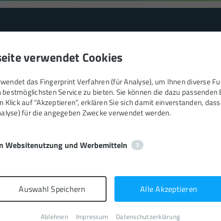
tur
Leistungen
Made by bitloft
Jobs
Ko
eite verwendet Cookies
endet das Fingerprint Verfahren (für Analyse), um Ihnen diverse Fu
 bestmöglichsten Service zu bieten. Sie können die dazu passenden 
 Klick auf “Akzeptieren”, erklären Sie sich damit einverstanden, dass
Analyse) für die angegeben Zwecke verwendet werden.
Online Marketin
n Websitenutzung und Werbemitteln
3
m Einsatz von Suchmaschinenoptimierung (SEO), 
Auswahl Speichern
Alle Akzeptieren
rbung (SEA) und durchdachter Social Media Mar
Ablehnen
Impressum
Datenschutzerklärung