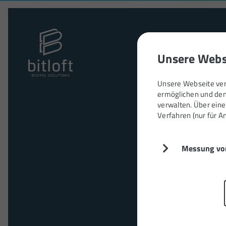
Agen
Unsere Webs
Unsere Webseite verw
ermöglichen und den
verwalten. Über einen
Verfahren (nur für 
Messung vo
Mit gezielte
Suchmaschinenwe